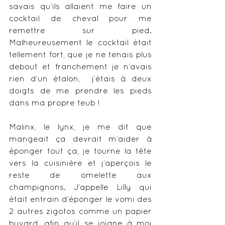
savais qu’ils allaient me faire un 
cocktail de cheval pour me 
remettre sur pied. 
Malheureusement le cocktail était 
tellement fort, que je ne tenais plus 
debout et franchement je n’avais 
rien d’un étalon,  j’étais à deux 
doigts de me prendre les pieds 
dans ma propre teub !
Malinx, le lynx, je me dit que 
mangeait ça devrait m’aider à 
éponger tout ça, je tourne la tête 
vers la cuisinière et j’aperçois le 
reste de omelette aux 
champignons. J’appelle Lilly qui 
était entrain d’éponger le vomi des 
2 autres zigotos comme un papier 
buvard, afin qu’il se joigne à moi 