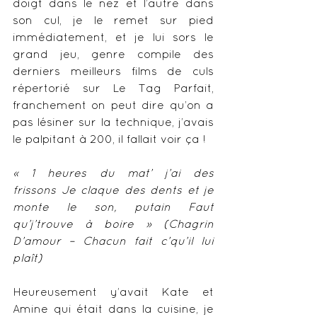
doigt dans le nez et l’autre dans 
son cul, je le remet sur pied 
immédiatement, et je lui sors le 
grand jeu, genre compile des 
derniers meilleurs films de culs 
répertorié sur Le Tag Parfait, 
franchement on peut dire qu’on a 
pas lésiner sur la technique, j’avais 
le palpitant à 200, il fallait voir ça !
« 1 heures du mat’ j’ai des 
frissons Je claque des dents et je 
monte le son, putain Faut 
qu’j’trouve à boire » (Chagrin 
D’amour – Chacun fait c’qu’il lui 
plaît)
Heureusement y’avait Kate et 
Amine qui était dans la cuisine, je 