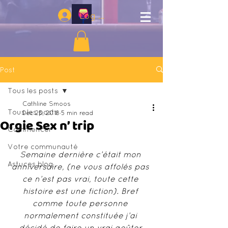
Log In
Post
Tous les posts
Cathline Smoos
Tous les posts
Dec 25, 2018
5 min read
Orgie Sex n’ trip
Commencer
Votre communauté
Semaine dernière c’était mon 
Astuces blog
anniversaire, (ne vous affolés pas 
ce n’est pas vrai, toute cette 
histoire est une fiction). Bref 
comme toute personne 
normalement constituée j’ai 
décidé de faire un vrai goûter 