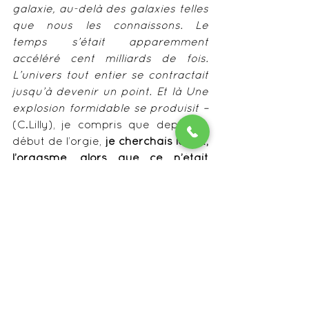
galaxie, au-delà des galaxies telles 
que nous les connaissons. Le 
temps s’était apparemment 
accéléré cent milliards de fois. 
L’univers tout entier se contractait 
jusqu’à devenir un point. Et là Une 
explosion formidable se produisit –
(C.Lilly), je compris que depuis le 
début de l’orgie, 
je cherchais le but, 
l’orgasme, alors que ce n’était 
qu’un enjeu de présence.
J’avais fait une grossière erreur, je 
m’étais trompée, ce n’était pas 
avec ces amis que je pourrais 
vivre cette expérience, j’étais trop 
distraite, ils étaient trop trop, et 
finalement si ils peuvent être de 
bon accompagnant de soirée, pour 