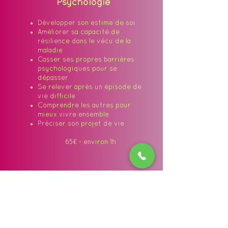
Psychologie
Développer son estime de soi
Améliorer sa capacité de
résilience dans le vécu de la
maladie
Casser ses propres barrières
psychologiques pour se
dépasser
Se relever après un épisode de
vie difficile
Comprendre les autres pour
mieux vivre ensemble
Préciser son projet de vie
65€ - environ 1h
Book me Now :)