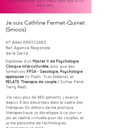
à vous retrouver, pour mieux faire face à vos
difficultés.
Je suis Cathline Fermet-Quinet
(Smoos)
N° Adeli
699332482
Ref. Agence Régionale
de la Santé
Diplômée d'un
Master II de Psychologie
Clinique Interculturelle,
ainsi que des
formations
FPSA - Sexologie, Psychologie
appliquee
(Iv Psalti, Yvon Dallaire), et
RELATE Thérapie de couple
( Esther Perel,
Terry Real).
J'ai reçu plus de 860 patients, j'exerce
depuis 8 ans désormais dans le cadre des
thérapies. En dehors de ma pratique
thérapeutique, je développe à ce jour un
jeu en réalité virtuelle pour les couples, et
je me passionne de technologies,