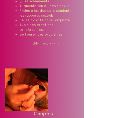
Questionnements
Augmentation du désir sexuel
Réduire les douleurs pendants
les rapports sexuels
Réussir à atteindre l'orgasme
Avoir des érections
satisfaisantes,
Se libérer des problèmes
85€ - environ 1h
Couples