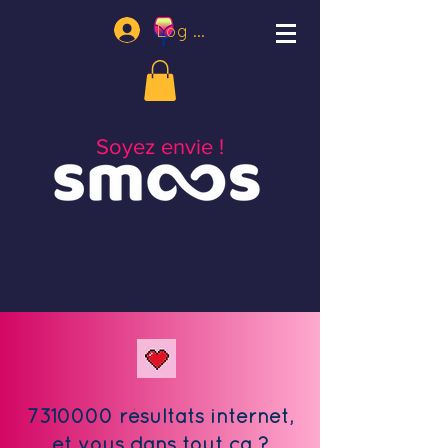
Log In
Soyez envie !
7310000
résultats internet,
et vous dans tout ça ?