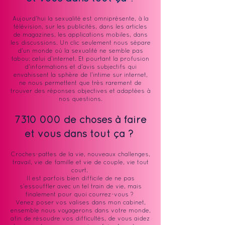
Aujourd’hui la sexualité est omniprésente, à la
télévision, sur les publicités, dans les articles
de magazines, les applications mobiles, dans
les discussions. Un clic seulement nous sépare
d’un monde où la sexualité ne semble pas
tabou: celui d’internet. Et pourtant la profusion
d’informations et d'avis subjectifs qui
envahissent la sphère de l’intime sur internet,
ne nous permettent que très rarement de
trouver des réponses objectives et adaptées à
nos questions.
7310 000
de choses à faire
et vous dans tout ça ?
Croches-pattes de la vie, nouveaux challenges,
travail, vie de famille et vie de couple, vie tout
court. ​
Il est parfois bien difficile de ne pas
s’essouffler avec un tel train de vie, mais
finalement pour quoi courrez-vous ? ​
Venez poser vos valises dans mon cabinet,
ensemble nous voyagerons dans votre monde,
afin de résoudre vos difficultés, de vous aidez