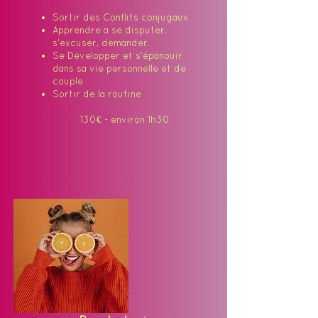
Sortir des Conflits conjugaux
Apprendre a se disputer,
s'excuser, demander.
Se Développer et s'épanouir
dans sa vie personnelle et de
couple
Sortir de la routine
130€ - environ 1h30