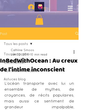
Log In
Post
Tous les posts
Cathline Smoos
Tous les posts
Jan 30, 2019
10 min read
InBedWithOcean : Au creux
Commencer
de l'intime inconscient
Votre communauté
Astuces blog
L’océan transporte avec lui un 
ensemble de mythes, de 
croyances, de récits populaires, 
mais aussi ce sentiment de 
grandeur impalpable, 