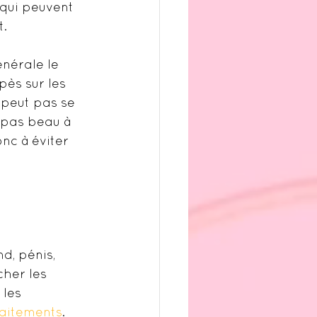
 qui peuvent 
t.
énérale le 
ès sur les 
 peut pas se 
 pas beau à 
nc à éviter 
d, pénis, 
cher les 
les 
raitements
.