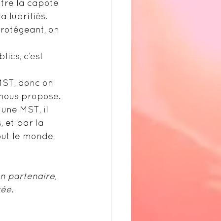
tre la capote 
 lubrifiés.
rotégeant, on 
ics, c’est 
 MST, donc on 
 nous propose.
 une MST, il 
 et par la 
out le monde, 
n partenaire, 
rée.