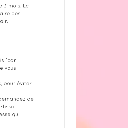
 3 mois. Le 
aire des 
air.
is (car 
de vous 
, pour éviter 
i demandez de 
-fissa.
esse qui 