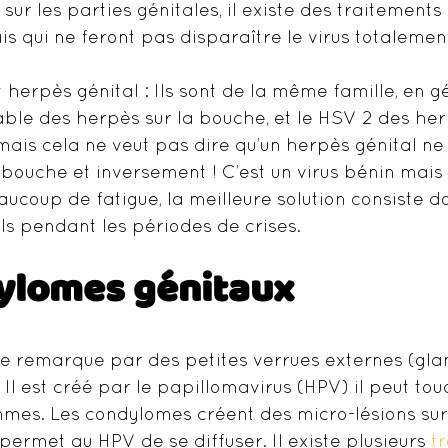
sur les parties génitales, il existe des traitements
is qui ne feront pas disparaître le virus totalemen
 herpès génital : Ils sont de la même famille, en g
ble des herpès sur la bouche, et le HSV 2 des herp
 mais cela ne veut pas dire qu’un herpès génital ne
 bouche et inversement ! C’est un virus bénin mais
aucoup de fatigue, la meilleure solution consiste do
ls pendant les périodes de crises.
ylomes génitaux
 se remarque par des petites verrues externes (glan
  Il est créé par le papillomavirus (HPV) il peut tou
mes. Les condylomes créent des micro-lésions sur 
permet au HPV de se diffuser. Il existe plusieurs 
t