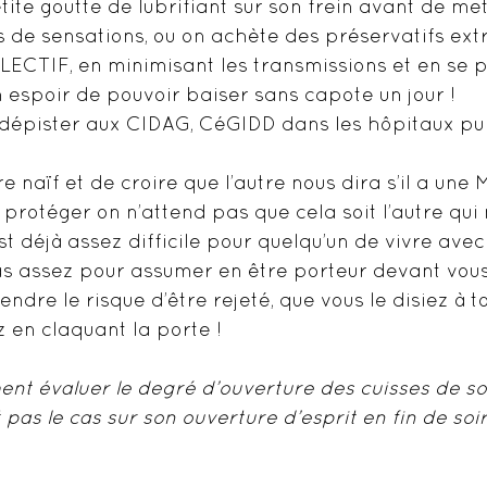
ite goutte de lubrifiant sur son frein avant de met
s de sensations, ou on achète des préservatifs extra
CTIF, en minimisant les transmissions et en se p
n espoir de pouvoir baiser sans capote un jour !
t dépister aux CIDAG, CéGIDD dans les hôpitaux publ
e naïf et de croire que l’autre nous dira s’il a une
protéger on n’attend pas que cela soit l’autre qui
st déjà assez difficile pour quelqu’un de vivre avec
s assez pour assumer en être porteur devant vous,
dre le risque d’être rejeté, que vous le disiez à t
z en claquant la porte !
ment évaluer le degré d’ouverture des cuisses de so
t pas le cas sur son ouverture d’esprit en fin de soi