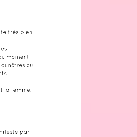
ite très bien 
des 
 au moment 
 jaunâtres ou 
nts 
et la femme.
nifeste par 