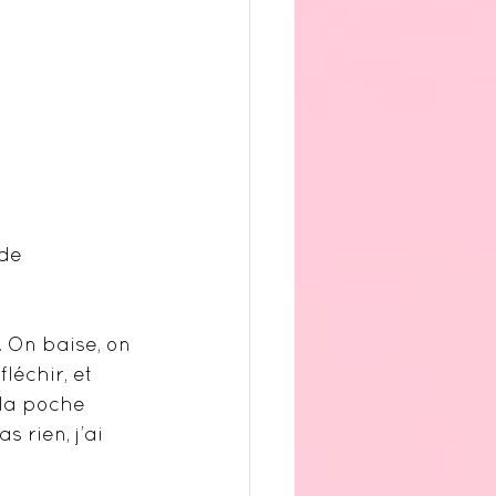
de 
 On baise, on 
fléchir, et 
la poche 
 rien, j’ai 