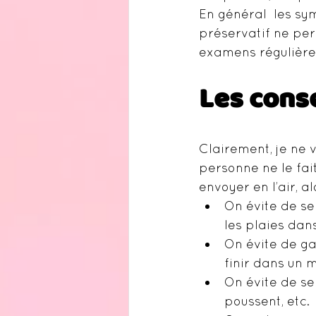
En général  les sy
préservatif ne per
examens régulièrem
Les conse
Clairement, je ne v
personne ne le fait
envoyer en l’air, a
On évite de se
les plaies dan
On évite de ga
finir dans un m
On évite de se
poussent, etc.