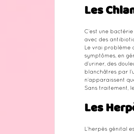
Les Chla
C’est une bactérie 
avec des antibioti
Le vrai problème de
symptômes, en gén
d’uriner, des doule
blanchâtres par l’
n’apparaissent que
Sans traitement, l
Les Herp
L’herpès génital es