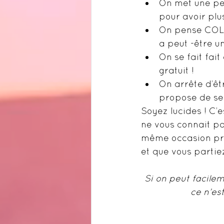
On met une pet
pour avoir plu
On pense COLLE
a peut -être u
On se fait fai
gratuit !
On arrête d’êtr
propose de se 
Soyez lucides ! C’e
ne vous connait pa
même occasion pren
et que vous partie
Si on peut facile
ce n’es